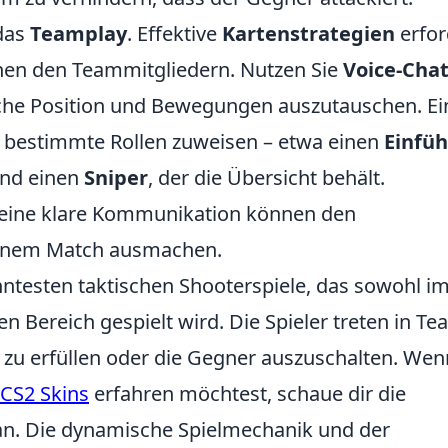
 das
Teamplay
. Effektive
Kartenstrategien
erfor
hen den Teammitgliedern. Nutzen Sie
Voice-Cha
che Position und Bewegungen auszutauschen. Ei
, bestimmte Rollen zuweisen – etwa einen
Einfüh
und einen
Sniper
, der die Übersicht behält.
 eine klare Kommunikation können den
einem Match ausmachen.
nntesten taktischen Shooterspiele, das sowohl i
len Bereich gespielt wird. Die Spieler treten in T
zu erfüllen oder die Gegner auszuschalten. Wen
CS2 Skins
erfahren möchtest, schaue dir die
 an. Die dynamische Spielmechanik und der