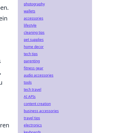
photography
ben.
wallets
ein
accessories
lifestyle
cleaning tips
pet supplies
home decor
tech tips
s
parenting
fitness gear
,
audio accessories
u
tools
tech travel
AI APIs
content creation
business accessories
travel tips
eren
electronics
keyboards