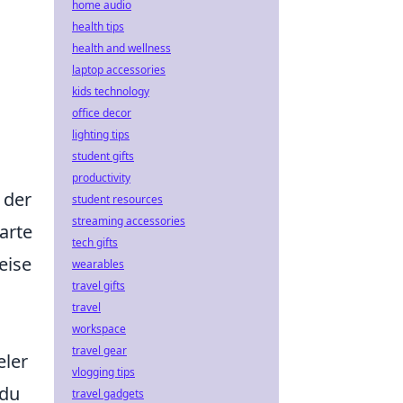
home audio
health tips
health and wellness
laptop accessories
kids technology
office decor
lighting tips
student gifts
productivity
 der
student resources
streaming accessories
arte
tech gifts
eise
wearables
travel gifts
travel
workspace
travel gear
eler
vlogging tips
 du
travel gadgets