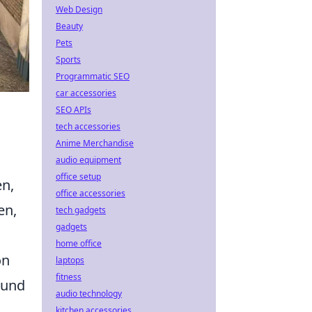
Web Design
Beauty
Pets
Sports
Programmatic SEO
car accessories
SEO APIs
tech accessories
Anime Merchandise
audio equipment
office setup
en,
office accessories
en,
tech gadgets
gadgets
home office
on
laptops
fitness
n und
audio technology
kitchen accessories