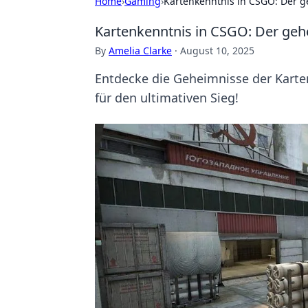
Home
›
Gaming
›
Kartenkenntnis in CSGO: Der 
Kartenkenntnis in CSGO: Der geh
By
Amelia Clarke
·
August 10, 2025
Entdecke die Geheimnisse der Karte
für den ultimativen Sieg!