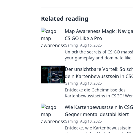
Related reading
Map Awareness Magic: Naviga
CS:GO Like a Pro
Gaming
Aug 16, 2025
Unlock the secrets of CS:GO maps!
your gameplay and dominate like 
our insider tips and tricks!
Der unsichtbare Vorteil: So sc
dein Kartenbewusstsein in C
Gaming
Aug 10, 2025
Entdecke die Geheimnisse des
Kartenbewusstseins in CSGO! We
Meister und überlistet deine Geg
Wie Kartenbewusstsein in CS
unsichtbaren Vorteilen.
Gegner mental destabilisiert
Gaming
Aug 10, 2025
Entdecke, wie Kartenbewusstsein 