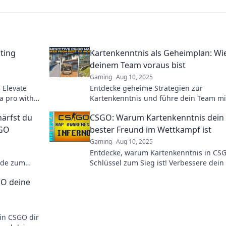
ting
Kartenkenntnis als Geheimplan: Wi
deinem Team voraus bist
Gaming
Aug 10, 2025
 Elevate
Entdecke geheime Strategien zur
a pro with
Kartenkenntnis und führe dein Team mi
neuem Wissen und Vorsprung zum Erfo
härfst du
CSGO: Warum Kartenkenntnis dein
SGO
bester Freund im Wettkampf ist
Gaming
Aug 10, 2025
Entdecke, warum Kartenkenntnis in CS
rde zum
Schlüssel zum Sieg ist! Verbessere dein 
ner mit
und dominiere im Wettkampf!
GO deine
in CSGO dir