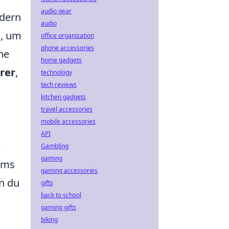
audio gear
dern
audio
t
, um
office organization
phone accessories
ne
home gadgets
rer
,
technology
tech reviews
kitchen gadgets
travel accessories
mobile accessories
API
m
Gambling
gaming
eams
gaming accessories
n du
gifts
back to school
gaming gifts
biking