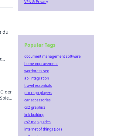
VPN & Privacy
e du
Popular Tags
document management software
t
home improvement
lg!
wordpress seo
api integration
travel essentials
GO der
pro csgo players
Spiel
car accessories
cs2 graphics
link building
cs2 map guides
internet of things (IoT)