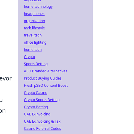
home technology
headphones
organization
tech lifestyle
travel tech
office lighting
home tech
Crypto
Sports Betting
AEO Branded Alternatives
bevor
Product Buying Guides
Fresh pSEO Content Boost
Crypto Casino
u
Crypto Sports Betting
Crypto Betting
ion
UAE E-Invoicing
UAE E-Invoicing & Tax
Casino Referral Codes