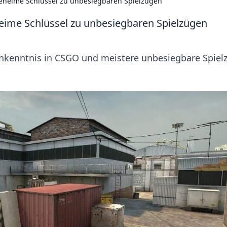
geheime Schlüssel zu unbesiegbaren Spielzügen
eime Schlüssel zu unbesiegbaren Spielzügen
nkenntnis in CSGO und meistere unbesiegbare Spiel